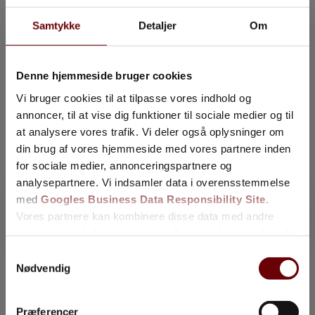
Samtykke
Detaljer
Om
Denne hjemmeside bruger cookies
Vi bruger cookies til at tilpasse vores indhold og
annoncer, til at vise dig funktioner til sociale medier og til
at analysere vores trafik. Vi deler også oplysninger om
din brug af vores hjemmeside med vores partnere inden
for sociale medier, annonceringspartnere og
analysepartnere. Vi indsamler data i overensstemmelse
med
Googles Business Data Responsibility Site
.
Vores partnere kan kombinere disse data med andre
340+ glade kunder på Anmeld Håndværker
oplysninger, du har givet dem, eller som de har indsamlet
fra din brug af deres tjenester.
Samtykkevalg
Job – Tømrer
Nødvendig
Se Cookie & Privatlivspolitik
her
Kontakt os
Præferencer