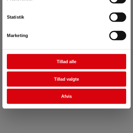
Klik her
46 32 16 84
Statistik
Ring nu
Marketing
Tillad alle
Tillad valgte
Afvis