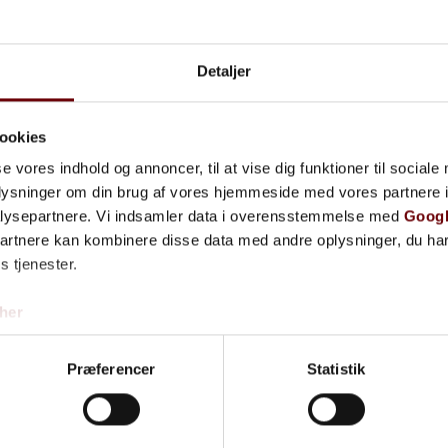
Detaljer
ookies
340+ glade kunder på Anmeld Håndværker
se vores indhold og annoncer, til at vise dig funktioner til sociale
igvinyl og Desi
oplysninger om din brug af vores hjemmeside med vores partnere i
lysepartnere. Vi indsamler data i overensstemmelse med
Googl
partnere kan kombinere disse data med andre oplysninger, du har
Erhvervsvinyl
s tjenester.
her
Kontakt os
46 32 16 84
Præferencer
Statistik
Klik her
Ring nu